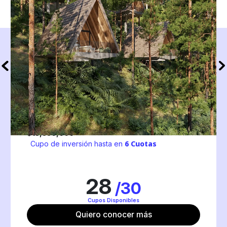
personas viendo este proyecto
1
12
-
15
%
$
133,500
1175
ROI proyectado
Valor por Unit
# de partners
Nido de Agua
Guatape
,
Colombia
60 Alojamientos
40000 m²
Tambo
Nido
Duneke
Bongo
Madriguera
$
13,350,000
6
Cuotas
Cupo de inversión hasta en
28
/
30
Cupos Disponibles
Quiero conocer más